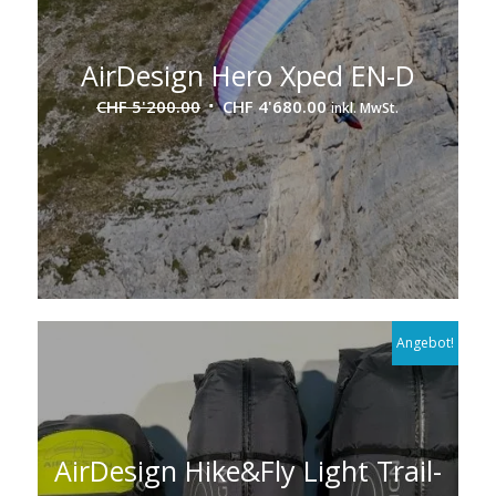
AirDesign Hero Xped EN-D
Ursprünglicher
Aktueller
CHF
5'200.00
CHF
4'680.00
inkl. MwSt.
Preis
Preis
war:
ist:
CHF 5'200.00
CHF 4'680.00.
Angebot!
AirDesign Hike&Fly Light Trail-