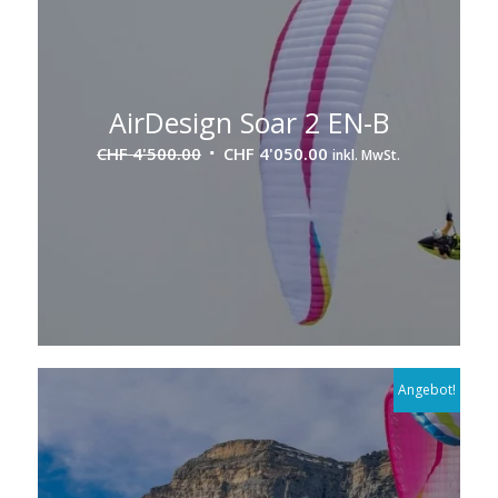
AirDesign Soar 2 EN-B
Ursprünglicher
Aktueller
CHF
4'500.00
CHF
4'050.00
inkl. MwSt.
Preis
Preis
war:
ist:
CHF 4'500.00
CHF 4'050.00.
Angebot!