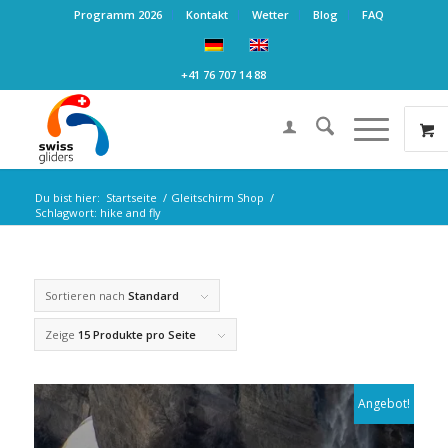
Programm 2026
Kontakt
Wetter
Blog
FAQ
+41 76 707 14 88
Du bist hier:
Startseite
/
Gleitschirm Shop
/
Schlagwort: hike and fly
Sortieren nach
Standard
Zeige
15 Produkte pro Seite
Angebot!