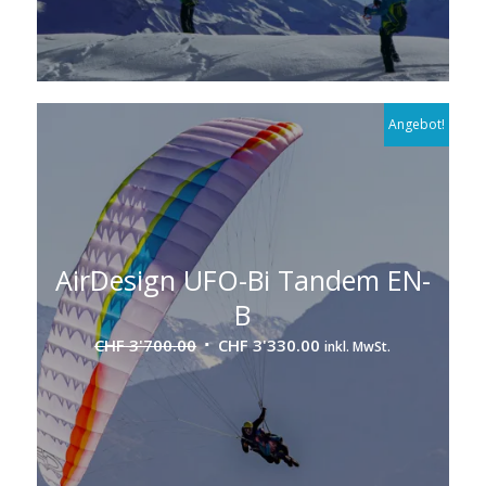
Angebot!
AirDesign UFO-Bi Tandem EN-
B
Ursprünglicher
Aktueller
CHF
3'700.00
CHF
3'330.00
inkl. MwSt.
Preis
Preis
war:
ist:
CHF 3'700.00
CHF 3'330.00.