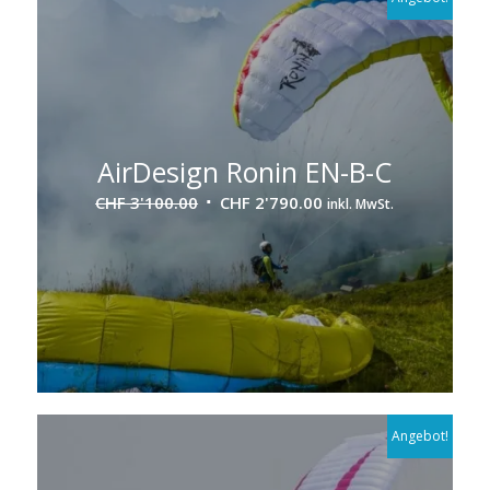
AirDesign Ronin EN-B-C
Ursprünglicher
Aktueller
CHF
3'100.00
CHF
2'790.00
inkl. MwSt.
Preis
Preis
war:
ist:
CHF 3'100.00
CHF 2'790.00.
Angebot!