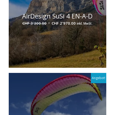
AirDesign SuSi 4 EN-A-D
Ursprünglicher
Aktueller
CHF
3'300.00
CHF
2'970.00
inkl. MwSt.
Preis
Preis
war:
ist:
CHF 3'300.00
CHF 2'970.00.
Angebot!