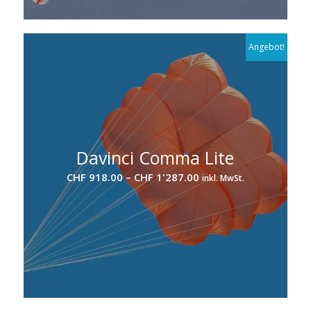
Angebot!
Davinci Comma Lite
Preisspanne:
CHF
918.00
–
CHF
1'287.00
inkl. MwSt.
CHF 918.00
bis
CHF 1'287.00