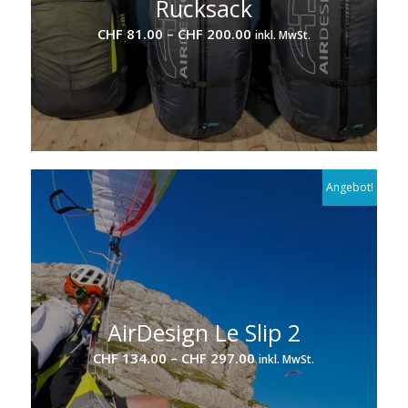
Rucksack
Preisspanne:
CHF
81.00
–
CHF
200.00
inkl. MwSt.
CHF 81.00
bis
CHF 200.00
Angebot!
AirDesign Le Slip 2
Preisspanne:
CHF
134.00
–
CHF
297.00
inkl. MwSt.
CHF 134.00
bis