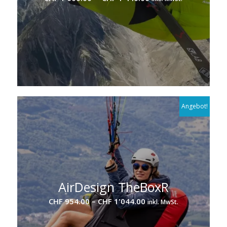
Preis
Preis
war:
ist:
CHF 1'600.00
CHF 1'440.00.
Angebot!
AirDesign TheBoxR
Preisspanne:
CHF
954.00
–
CHF
1'044.00
inkl. MwSt.
CHF 954.00
bis