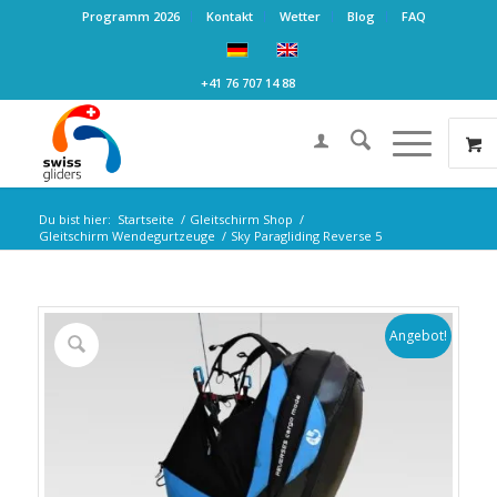
Programm 2026
Kontakt
Wetter
Blog
FAQ
+41 76 707 14 88
Du bist hier:
Startseite
/
Gleitschirm Shop
/
Gleitschirm Wendegurtzeuge
/
Sky Paragliding Reverse 5
Angebot!