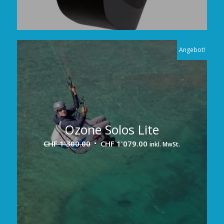
Angebot!
Ozone Solos Lite
Ursprünglicher
Aktueller
CHF
1'300.00
CHF
1'079.00
inkl. MwSt.
Preis
Preis
war:
ist:
CHF 1'300.00
CHF 1'079.00.