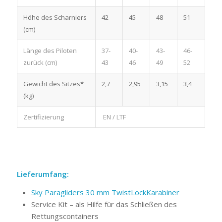
Höhe des Scharniers
42
45
48
51
(cm)
Länge des Piloten
37-
40-
43-
46-
zurück (cm)
43
46
49
52
Gewicht des Sitzes*
2,7
2,95
3,15
3,4
(kg)
Zertifizierung
EN / LTF
Lieferumfang:
Sky Paragliders 30 mm TwistLockKarabiner
Service Kit – als Hilfe für das Schließen des
Rettungscontainers