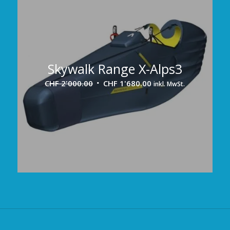
Skywalk Range X-Alps3
Ursprünglicher
Aktueller
CHF
2'000.00
CHF
1'680.00
inkl. MwSt.
Preis
Preis
war:
ist:
CHF 2'000.00
CHF 1'680.00.