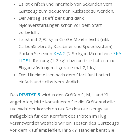
Es ist einfach und innerhalb von Sekunden vom
Gurtzeug zum bequemen Rucksack zu wenden.
Der Airbag ist effizient und dank
Nylonverstärkungen schon vor dem Start
vorbefüllt.
Es ist mit 2,95 kg in Größe M sehr leicht (inkl.
CarbonSitzbrett, Karabiner und Speedsystem).
Packen Sie einen
KEA 2
(2,95 kg in M) und eine
SKY
LITE L
Rettung (1,2 kg) dazu und sie haben eine
Flugausrüstung mit gerade mal 7,1 kg!
Das Hineinsetzen nach dem Start funktioniert
einfach und selbstverständlich.
Das
REVERSE 5
wird in den Größen S, M, L und XL
angeboten, bitte konsultieren Sie die Größentabelle.
Die Wahl der korrekten Größe des Gurtzeugs ist
maßgeblich für den Komfort des Piloten im Flug
verantwortlich weshalb wir ein Testen des Gurtzeugs
vor dem Kauf empfehlen. Ihr SKY-Händler berät Sie