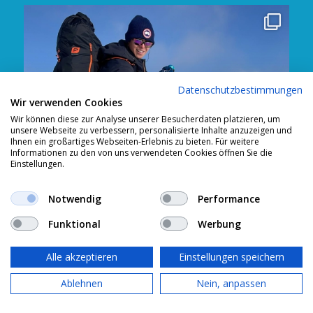
Datenschutzbestimmungen
Wir verwenden Cookies
Wir können diese zur Analyse unserer Besucherdaten platzieren, um
unsere Webseite zu verbessern, personalisierte Inhalte anzuzeigen und
Ihnen ein großartiges Webseiten-Erlebnis zu bieten. Für weitere
Informationen zu den von uns verwendeten Cookies öffnen Sie die
Einstellungen.
Notwendig
Performance
Funktional
Werbung
🏖 Wir haben Betriebsferien vom 20. Juli bis
02. August – Bestellungen werden
Alle akzeptieren
Einstellungen speichern
entgegengenommen, Versand nach den Ferien
Ablehnen
Nein, anpassen
- es kann zu Verzögerungen kommen. 🏝