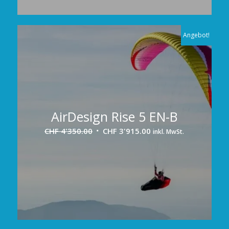
Angebot!
AirDesign Rise 5 EN-B
Ursprünglicher
Aktueller
CHF
4'350.00
CHF
3'915.00
inkl. MwSt.
Preis
Preis
war:
ist:
CHF 4'350.00
CHF 3'915.00.