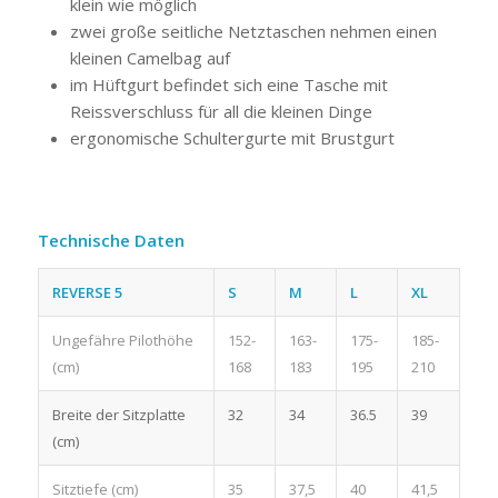
klein wie möglich
zwei große seitliche Netztaschen nehmen einen
kleinen Camelbag auf
im Hüftgurt befindet sich eine Tasche mit
Reissverschluss für all die kleinen Dinge
ergonomische Schultergurte mit Brustgurt
Technische Daten
REVERSE 5
S
M
L
XL
Ungefähre Pilothöhe
152-
163-
175-
185-
(cm)
168
183
195
210
Breite der Sitzplatte
32
34
36.5
39
(cm)
Sitztiefe (cm)
35
37,5
40
41,5