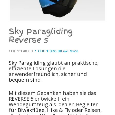
Sky Paragliding
Reverse 5
Ursprünglicher
Aktueller
CHF
1'140.00
CHF
1'026.00
inkl. MwSt.
Preis
Preis
Sky Paragliding glaubt an praktische,
war:
ist:
effiziente Lösungen die
CHF 1'140.00
CHF 1'026.00.
anwenderfreundlich, sicher und
bequem sind.
Mit diesem Gedanken haben sie das
REVERSE 5 entwickelt; ein
Wendegurtzeug als idealen Begleiter
für Biwakflüge, Hike & Fly oder Reisen,