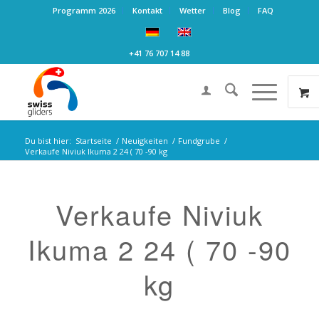
Programm 2026
Kontakt
Wetter
Blog
FAQ
+41 76 707 14 88
Du bist hier:
Startseite
/
Neuigkeiten
/
Fundgrube
/
Verkaufe Niviuk Ikuma 2 24 ( 70 -90 kg
Verkaufe Niviuk
Ikuma 2 24 ( 70 -90
kg