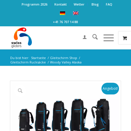
Programm 2026
Kontakt
Wetter
Blog
FAQ
+41 76 707 14 88
Du bist hier:
Startseite
/
Gleitschirm Shop
/
Gleitschirm Rucksäcke
/
Woody Valley Alaska
Angebot!