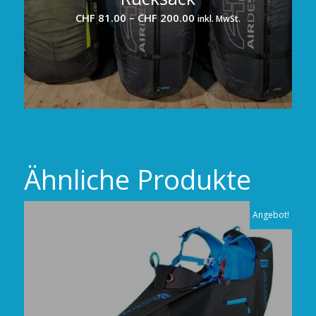
Preisspanne:
CHF
81.00
–
CHF
200.00
inkl. MwSt.
CHF 81.00
bis
CHF 200.00
Ähnliche Produkte
Angebot!